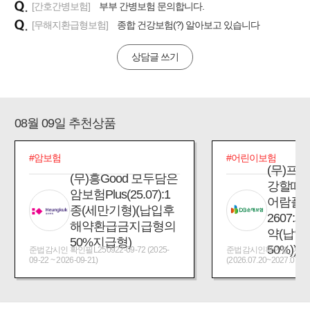
[간호간병보험]
부부 간병보험 문의합니다.
[무해지환급형보험]
종합 건강보험(?) 알아보고 있습니다
상담글 쓰기
08월 09일 추천상품
#암보험
#어린이보험
(무)프
(무)흥Good 모두담은
강할때
암보험Plus(25.07):1
어람플
종(세만기형)(납입후
2607:
해약환급금지급형의
약(납입
50%지급형)
50%))
준법감시인 확인필L250922-09-72 (2025-
준법감시인확인필_제2026
09-22 ~ 2026-09-21)
(2026.07.20~2027.07.19