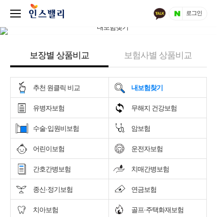
로그인
보장별 상품비교
보험사별 상품비교
추천 원클릭 비교
내보험찾기
유병자보험
무해지 건강보험
수술·입원비보험
암보험
어린이보험
운전자보험
간호간병보험
치매간병보험
종신·정기보험
연금보험
치아보험
골프·주택화재보험