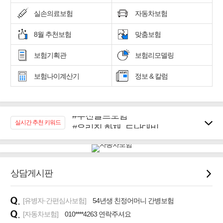
실손의료보험
자동차보험
8월 추천보험
맞춤보험
보험기획관
보험리모델링
보험나이계산기
정보 & 칼럼
#추천골프보험
#우리집 화재, 도난대비
실시간 추천 키워드
#노후대비 연금재테크!
#임플란트, 치아치료보장
#어린이 종합보장
상담게시판
#교통사고대비 운전자보험
#무해지 건강보험
#바뀌기전에 4세대 가입
[유병자·간편심사보험]
54년생 친정어머니 간병보험
[자동차보험]
010****4263 연락주셔요