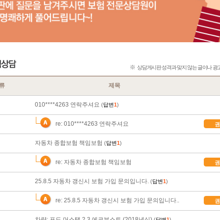
※
상담게시판 성격과 맞지 않는 글이나 광고 
류
제목
010****4263 연락주셔요
(
답변
1
)
re: 010****4263 연락주셔요
권
자동차 종합보험 책임보험
(
답변
1
)
re: 자동차 종합보험 책임보험
권
25.8.5 자동차 갱신시 보험 가입 문의입니다.
(
답변
1
)
re: 25.8.5 자동차 갱신시 보험 가입 문의입니다..
권
차량: 포드 머스탱 2.3 에코부스트 (2018년식)
(
답변
1
)