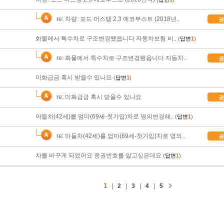
re: 차량: 포드 머스탱 2.3 에코부스트 (2018년..
권
화물에서 특수차로 구조변경됐읍니다 자동차보험 비..
(
답변
1
)
re: 화물에서 특수차로 구조변경됐읍니다 자동차..
권
미화급금 혹시 받을수 있나요
(
답변
1
)
re: 미화급금 혹시 받을수 있나요
권
아들차(42세)를 엄마(69세-첫가입)차로 명의변경해..
(
답변
1
)
re: 아들차(42세)를 엄마(69세-첫가입)차로 명의..
권
차를 바꾸게 되었어요 증권번호를 알고싶은데요
(
답변
1
)
1
|
2
|
3
|
4
|
5