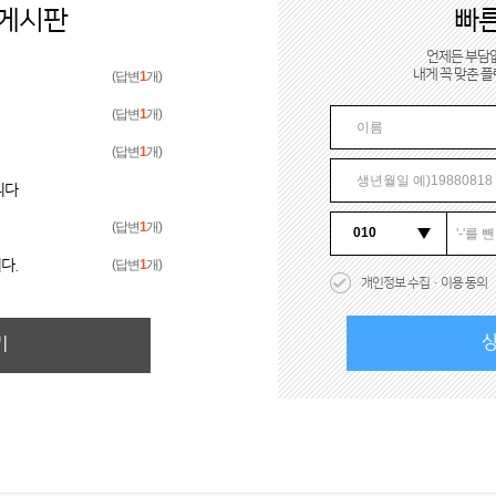
담게시판
빠
언제든 부담없
내게 꼭 맞춘 
(답변
1
개)
(답변
1
개)
(답변
1
개)
니다
(답변
1
개)
다.
(답변
1
개)
개인정보 수집·이용 동의
상
기